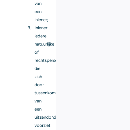
van
een
inlener;
Inlener:
iedere
natuurlijke
of
rechtspersoon
die
zich
door
tussenkomst
van
een
uitzendonderneming
voorziet