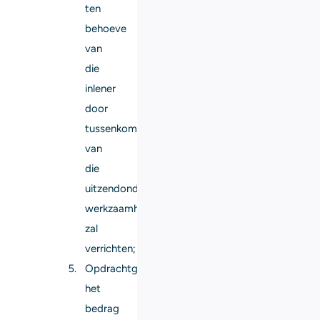
ten
behoeve
van
die
inlener
door
tussenkomst
van
die
uitzendonderneming
werkzaamheden
zal
verrichten;
Opdrachtgeverstarief:
het
bedrag