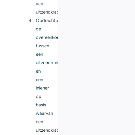
van
uitzendkrachten;
Opdrachtbevestiging:
de
overeenkomst
tussen
een
uitzendonderneming
en
een
inlener
op
basis
waarvan
een
uitzendkracht