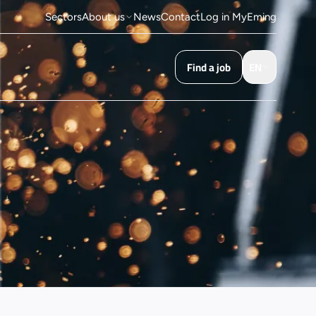
Sectors
About us
News
Contact
Log in MyEming
Find a job
EN