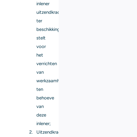
inlener
uitzendkrachten
ter
beschikking
stelt
voor
het
verrichten
van
werkzaamheden
ten
behoeve
van
deze
inlener;
Uitzendkracht: