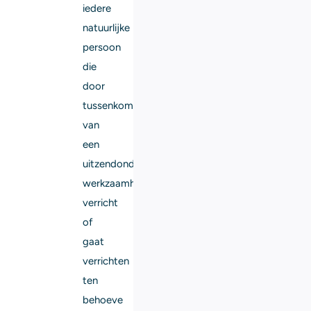
iedere
natuurlijke
persoon
die
door
tussenkomst
van
een
uitzendonderneming
werkzaamheden
verricht
of
gaat
verrichten
ten
behoeve