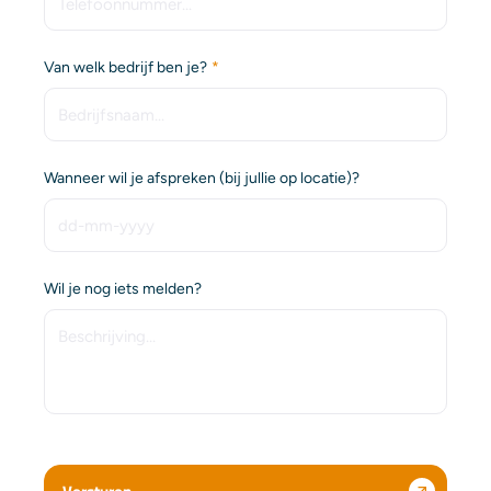
(Vereist)
Van welk bedrijf ben je?
Wanneer wil je afspreken (bij jullie op locatie)?
DD da
Wil je nog iets melden?