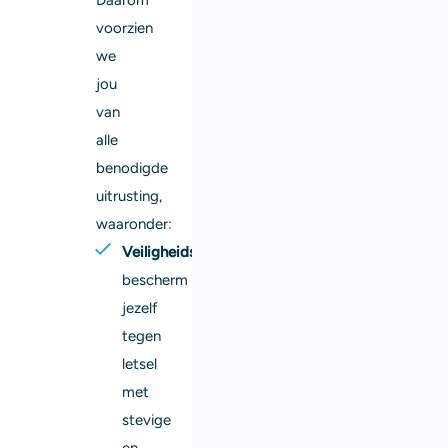
voorzien
we
jou
van
alle
benodigde
uitrusting,
waaronder:
Veiligheidsschoenen:
bescherm
jezelf
tegen
letsel
met
stevige
en