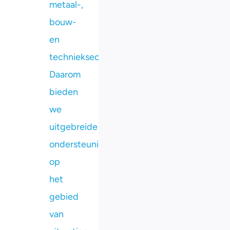
metaal-,
bouw-
en
technieksector.
Daarom
bieden
we
uitgebreide
ondersteuning
op
het
gebied
van