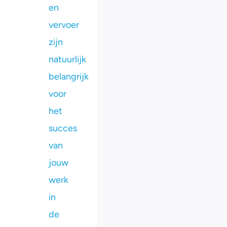
en
vervoer
zijn
natuurlijk
belangrijk
voor
het
succes
van
jouw
werk
in
de