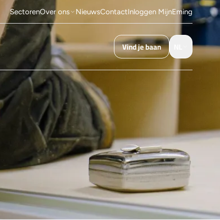
Sectoren
Over ons
Nieuws
Contact
Inloggen MijnEming
Vind je baan
NL