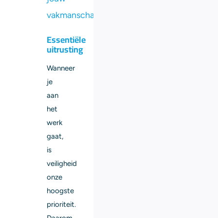
vakmanschap.
Essentiële
uitrusting
Wanneer
je
aan
het
werk
gaat,
is
veiligheid
onze
hoogste
prioriteit.
Daarom