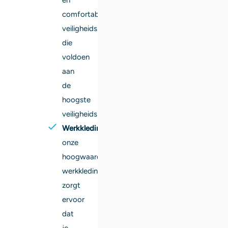
comfortabele
veiligheidsschoenen
die
voldoen
aan
de
hoogste
veiligheidsnormen.
Werkkleding:
onze
hoogwaardige
werkkleding
zorgt
ervoor
dat
je