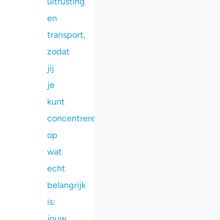
uitrusting
en
transport,
zodat
jij
je
kunt
concentreren
op
wat
echt
belangrijk
is:
jouw