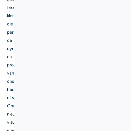
frisse
kleurenpalet
die
perfect
de
dynamiek
en
professionaliteit
van
ons
bedrijf
uitstralen.
Onze
nieuwe
visuele
identiteit