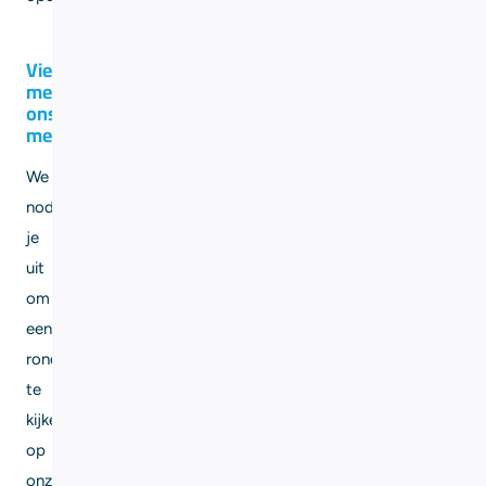
Vier
met
ons
mee!
We
nodigen
je
uit
om
een
rond
te
kijken
op
onze