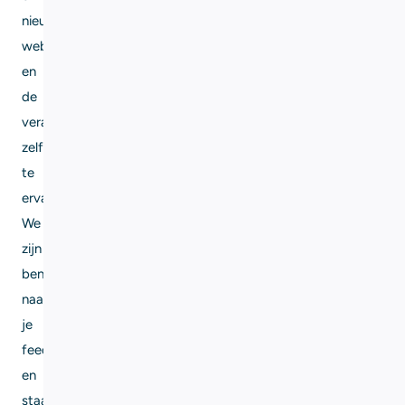
nieuwe
website
en
de
veranderingen
zelf
te
ervaren.
We
zijn
benieuwd
naar
je
feedback
en
staan