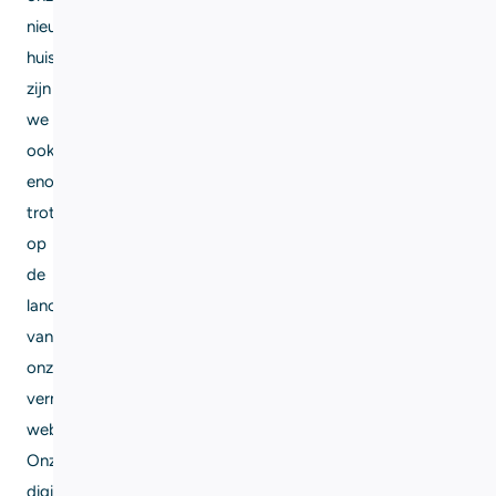
nieuwe
huisstijl
zijn
we
ook
enorm
trots
op
de
lancering
van
onze
vernieuwde
website.
Onze
digitale