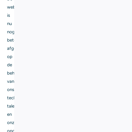
website
is
nu
nog
beter
afgestemd
op
de
behoeften
van
ons
technisch
talent
en
onze
opdrachtgevers.