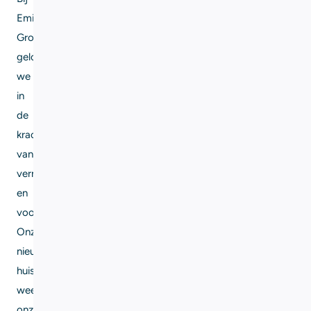
Eming
Group
geloven
we
in
de
kracht
van
vernieuwing
en
vooruitgang.
Onze
nieuwe
huisstijl
weerspiegelt
onze