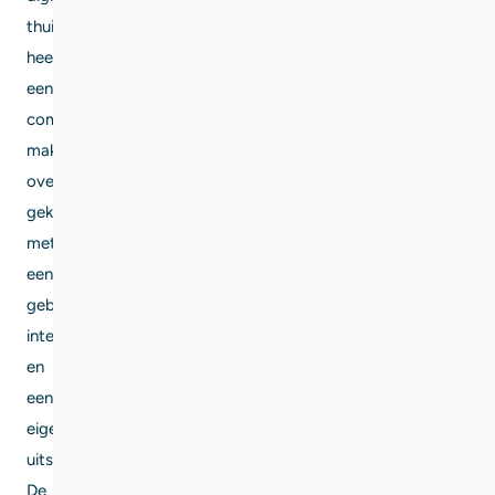
thuisbasis
heeft
een
complete
make-
over
gekregen,
met
een
gebruiksvriendelijke
interface
en
een
eigentijdse
uitstraling.
De