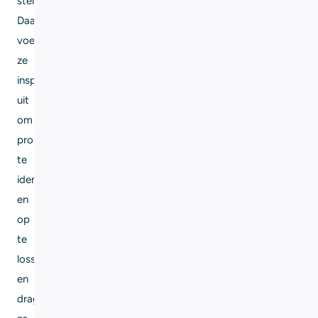
stellen.
Daarnaast
voeren
ze
inspecties
uit
om
problemen
te
identificeren
en
op
te
lossen,
en
dragen