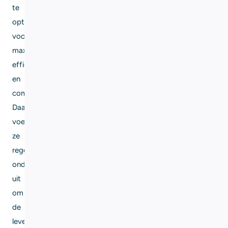
te
optimaliseren
voor
maximale
efficiëntie
en
comfort.
Daarnaast
voeren
ze
regelmatig
onderhoud
uit
om
de
levensduur