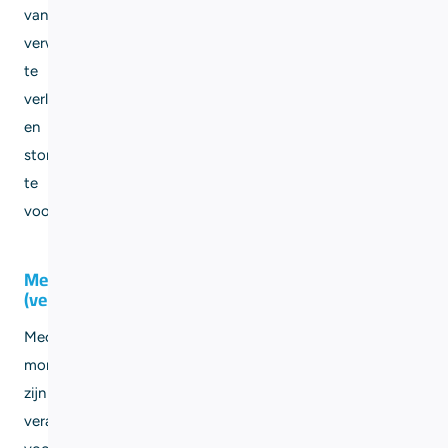
van
verwarmingssystemen
te
verlengen
en
storingen
te
voorkomen.
Mechanische
(ventilatie)monteurs
Mechanische
monteurs
zijn
verantwoordelijk