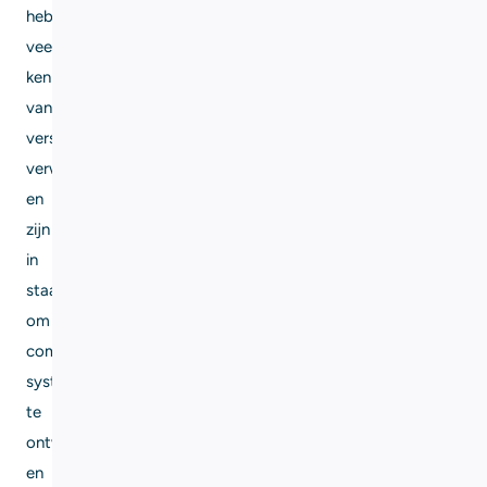
hebben
veel
kennis
van
verschillende
verwarmingstechnologieën
en
zijn
in
staat
om
complexe
systemen
te
ontwerpen
en