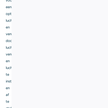
voor
een
optimale
luchtkwaliteit
en
ventilatie
door
luchtbehandelingsunits,
ventilatoren
en
luchtkanalen
te
installeren
en
af
te