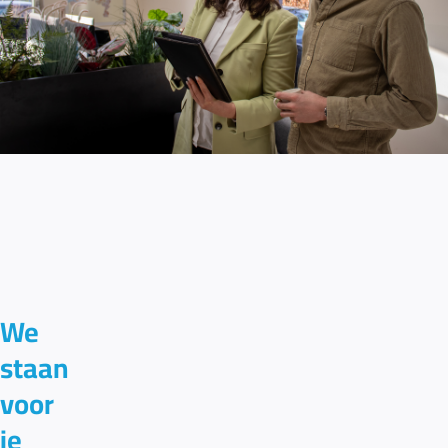
We
staan
voor
je