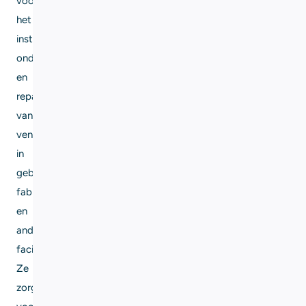
voor
het
installeren,
onderhouden
en
repareren
van
ventilatiesystemen
in
gebouwen,
fabrieken
en
andere
faciliteiten.
Ze
zorgen