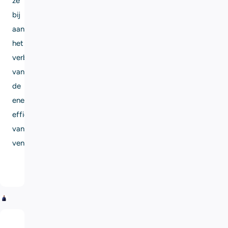
ze
bij
aan
het
verbeteren
van
de
energie-
efficiëntie
van
ventilatiesystemen.