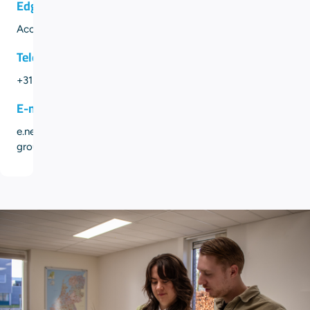
Edgar Neef
Accountmanager
Telefoonnummer
+31 6 22 34 95 11
E-mailadres
e.neef@eming-
group.com