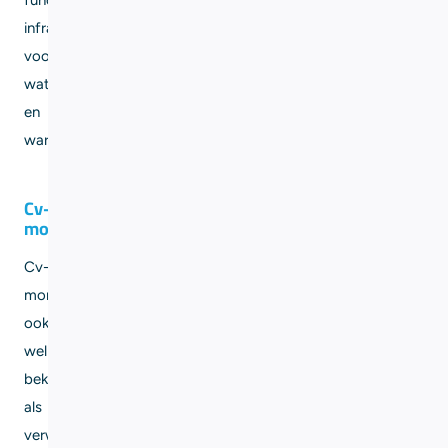
functionerende
infrastructuur
voor
water
en
warmte.
Cv-
monteurs
Cv-
monteurs,
ook
wel
bekend
als
verwarmingsmonteurs,