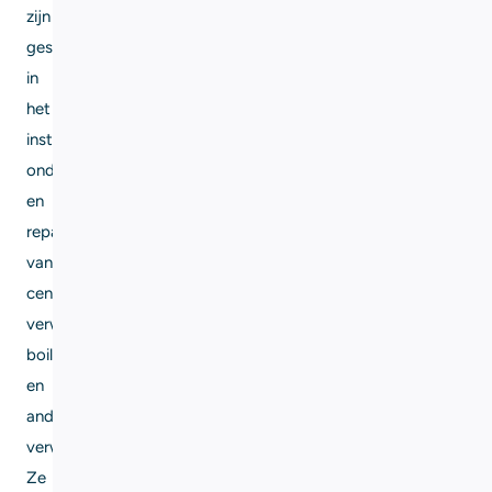
zijn
gespecialiseerd
in
het
installeren,
onderhouden
en
repareren
van
centrale
verwarmingssystemen,
boilers
en
andere
verwarmingsapparatuur.
Ze