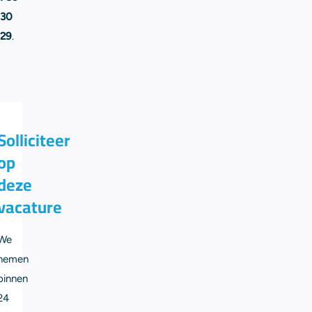
30
29
.
Solliciteer
op
deze
vacature
We
nemen
binnen
24