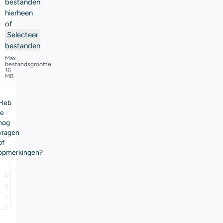
bestanden
hierheen
of
Selecteer
bestanden
Max.
bestandsgrootte:
16
MB.
Heb
je
nog
vragen
of
opmerkingen?