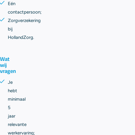
Eén
contactpersoon;
Zorgverzekering
bij
HollandZorg.
Wat
wij
vragen
Je
hebt
minimaal
5
jaar
relevante
werkervaring;