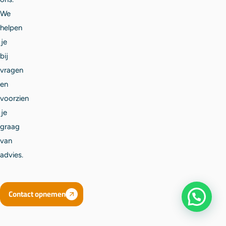
We
helpen
je
bij
vragen
en
voorzien
je
graag
van
advies.
Contact opnemen
Solliciteren