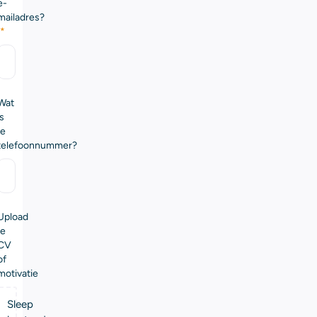
e-
mailadres?
(Vereist)
Wat
is
je
telefoonnummer?
Upload
je
CV
of
motivatie
Sleep