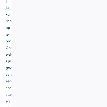
jij
je
kunt
richten
op
je
project.
Onze
elektriciens
zijn
gewend
aan
een
snelle
start
en