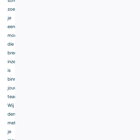
soms
zoek
je
een
monteur
die
breder
inzetbaar
is
binnen
jouw
team.
Wij
denken
met
je