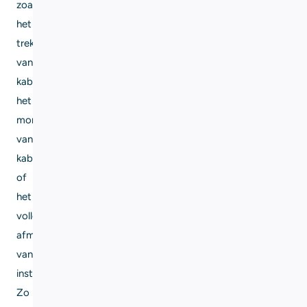
zoals
het
trekken
van
kabels,
het
monteren
van
kabelgoten
of
het
volledig
afmonteren
van
installaties.
Zo