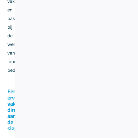
vak
en
past
bij
de
werkwijze
van
jouw
bedrijf.
Een
ervaren
vakman,
direct
aan
de
slag