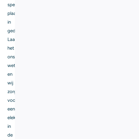
specifieke
plaats
in
gedachten?
Laat
het
ons
weten
en
wij
zorgen
voor
een
elektricien
in
de