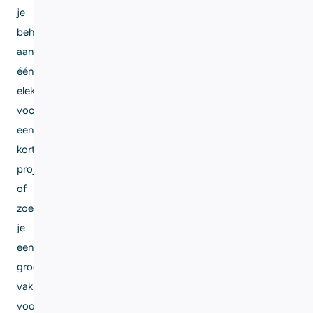
je
behoefte
aan
één
elektricien
voor
een
kortlopend
project,
of
zoek
je
een
groep
vakmensen
voor