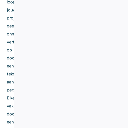
loopt
jouw
project
geen
onnodige
vertraging
op
door
een
tekort
aan
personeel.
Elke
vakman
doorloopt
een