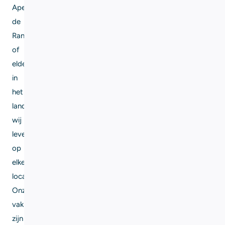
Apeldoorn,
de
Randstad
of
elders
in
het
land,
wij
leveren
op
elke
locatie.
Onze
vakmensen
zijn