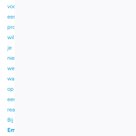
voor
een
project,
wil
je
niet
weken
wachten
op
een
reactie.
Bij
Eming