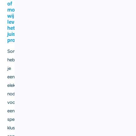
of
monteur,
wij
leveren
het
juiste
profiel
Soms
heb
je
een
elektricien
nodig
voor
een
specifieke
klus,