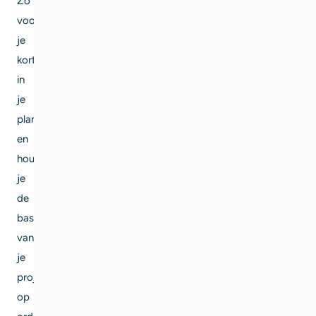
Zo
voorkom
je
kortsluiting
in
je
planning
en
houd
je
de
basis
van
je
project
op