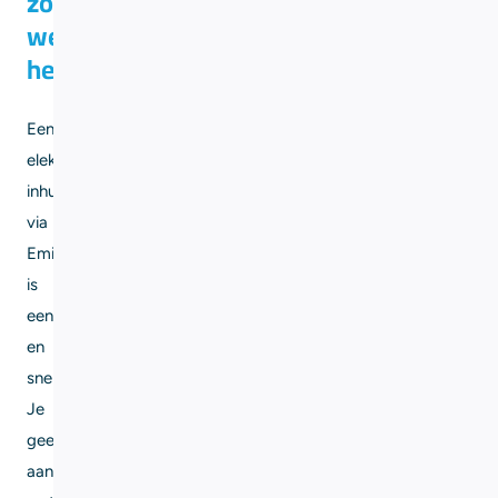
zo
werkt
het
Een
elektricien
inhuren
via
Eming
is
eenvoudig
en
snel.
Je
geeft
aan