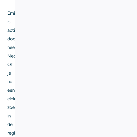
Eming
is
actief
door
heel
Nederland.
Of
je
nu
een
elektricien
zoekt
in
de
regio