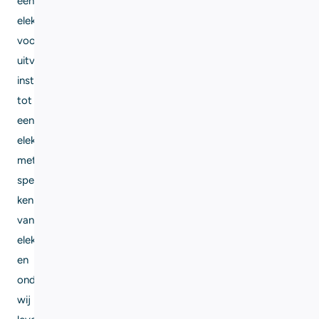
een
elektromonteur
voor
uitvoerend
installatiewerk
tot
een
elektricien
met
specifieke
kennis
van
elektra
en
onderhoud:
wij