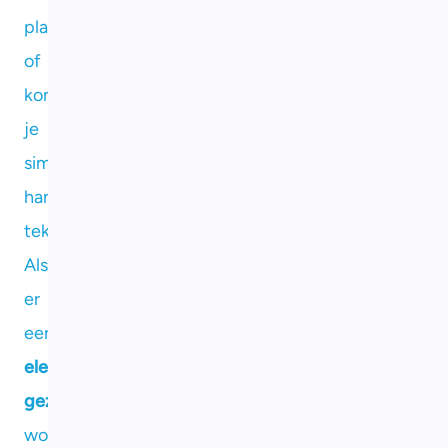
planning
of
kom
je
simpelweg
handjes
tekort?
Als
er
een
elektricien
gezocht
wordt