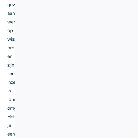
gewend
aan
werken
op
wisselende
projectlocaties
en
zijn
snel
inzetbaar
in
jouw
omgeving.
Heb
je
een