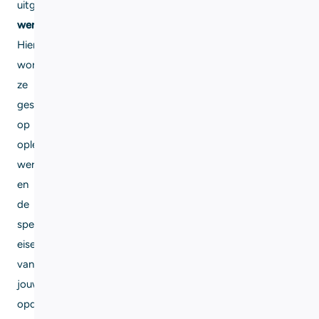
uitgebreid
wervingsproces
.
Hierbij
worden
ze
geselecteerd
op
opleiding,
werkervaring
en
de
specifieke
eisen
van
jouw
opdracht.