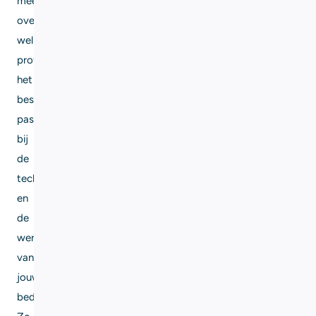
mee
over
welk
profiel
het
beste
past
bij
de
techniek
en
de
werkwijze
van
jouw
bedrijf.