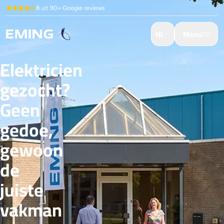
8 uit 90+ Google reviews
NL
Menu
Elektricien
gezocht?
Geen
gedoe,
gewoon
de
juiste
vakman