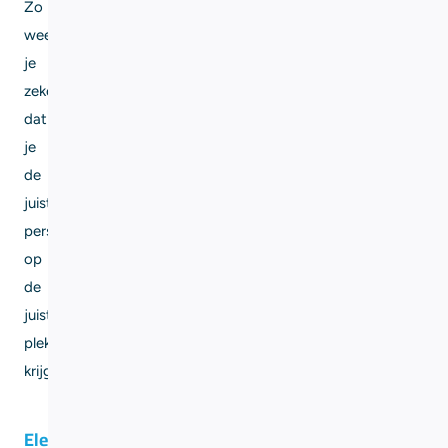
Zo
weet
je
zeker
dat
je
de
juiste
persoon
op
de
juiste
plek
krijgt.
Elektricien