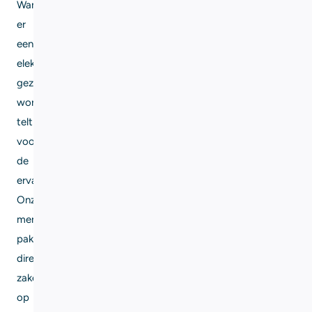
Wanneer
er
een
elektricien
gezocht
wordt,
telt
vooral
de
ervaring.
Onze
mensen
pakken
direct
zaken
op