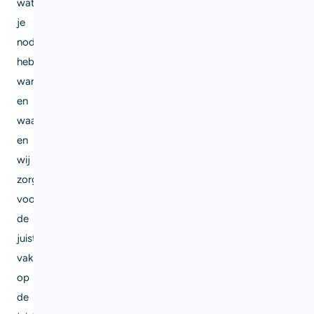
wat
je
nodig
hebt,
wanneer
en
waar,
en
wij
zorgen
voor
de
juiste
vakman
op
de